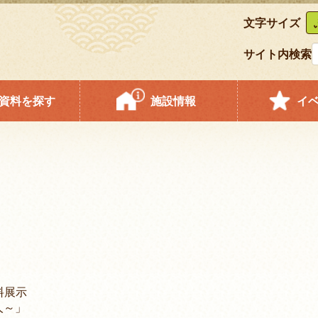
文字サイズ
サイト内検索
資料を探す
施設情報
イ
料展示
人～」