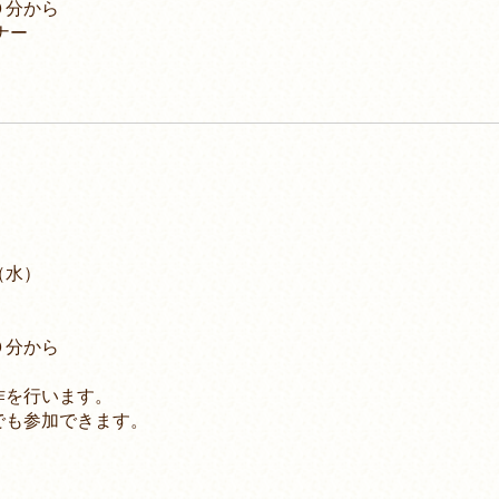
０分から
ナー
（水）
分から
を行います。
参加できます。