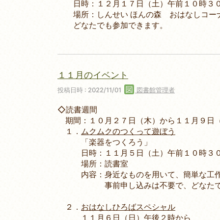
日時：１２月１７日（土）午前１０時３
場所：しんせい ほんの森 おはなしコー
どなたでも参加できます。
１１月のイベント
投稿日時 : 2022/11/01
図書館管理者
◇読書週間
期間：１０月２７日（木）から１１月９日
１．
ムクムクのつくって遊ぼう
「楽器をつくろう」
日時：１１月５日（土）午前１０時３０
場所：読書室
内容：身近なものを用いて、簡単な工作
事前申し込みは不要で、どなたでも
２．
おはなしひろばスペシャル
１１月６日（日）午後２時から