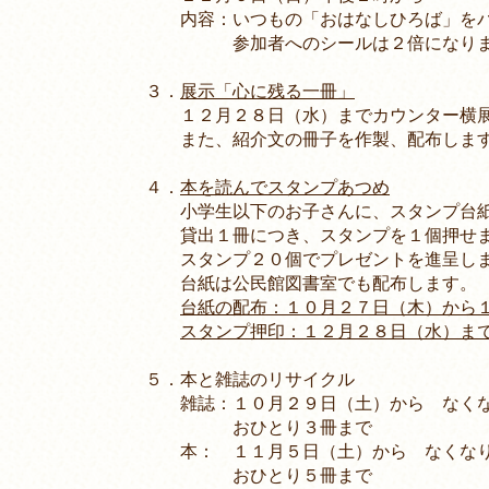
内容：いつもの「おはなしひろば」をパ
参加者へのシールは２倍になりま
３．
展示「心に残る一冊」
１２月２８日（水）までカウンター横展示
また、紹介文の冊子を作製、配布しま
４．
本を読んでスタンプあつめ
小学生以下のお子さんに、スタンプ台紙
貸出１冊につき、スタンプを１個押せ
スタンプ２０個でプレゼントを進呈し
台紙は公民館図書室でも配布します。
台紙の配布：１０月２７日（木）から
スタンプ押印：１２月２８日（水）ま
５．本と雑誌のリサイクル
雑誌：１０月２９日（土）から なくな
おひとり３冊まで
本： １１月５日（土）から なくなり
おひとり５冊まで