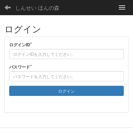
しんせい ほんの森
Toggl
ログイン
*
ログインID
*
パスワード
ログイン