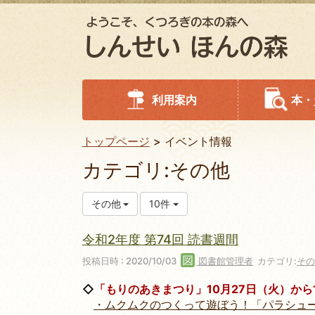
利用案内
本・
トップページ
イベント情報
カテゴリ:その他
その他
10件
令和2年度 第74回 読書週間
投稿日時 : 2020/10/03
図書館管理者
カテゴリ:
その
◇
「もりのあきまつり」10月27日（火）から
・ムクムクのつくって遊ぼう！「パラシュ