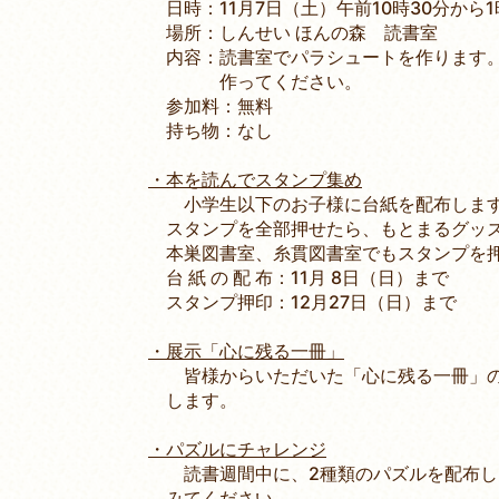
日時：11月7日（土）午前10時30分から1
場所：しんせい ほんの森 読書室
内容：読書室でパラシュートを作ります。
作ってください。
参加料：無料
持ち物：なし
・本を読んでスタンプ集め
小学生以下のお子様に台紙を配布します
スタンプを全部押せたら、もとまるグッズ
本巣図書室、糸貫図書室でもスタンプを押
台 紙 の 配 布：11月 8日（日）まで
スタンプ押印：12月27日（日）まで
・展示「心に残る一冊」
皆様からいただいた「心に残る一冊」の
します。
・パズルにチャレンジ
読書週間中に、2種類のパズルを配布し
みてください。