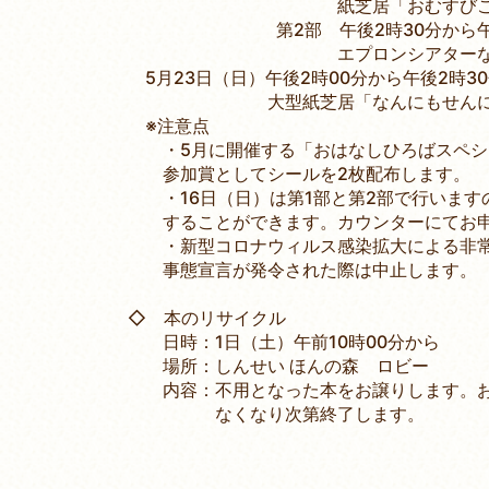
紙芝居「おむすびころり
第2部 午後2時30分から午後
エプロンシアターな
5月23日（日）午後2時00分から午後2時3
大型紙芝居「なんにもせんにん
※注意点
・5月に開催する「おはなしひろばスペシ
参加賞としてシールを2枚配布します。
・16日（日）は第1部と第2部で行います
することができます。カウンターにてお申
・新型コロナウィルス感染拡大による非常
事態宣言が発令された際は中止します。
◇ 本のリサイクル
日時：1日（土）午前10時00分から
場所：しんせい ほんの森 ロビー
内容：不用となった本をお譲りします。お
なくなり次第終了します。