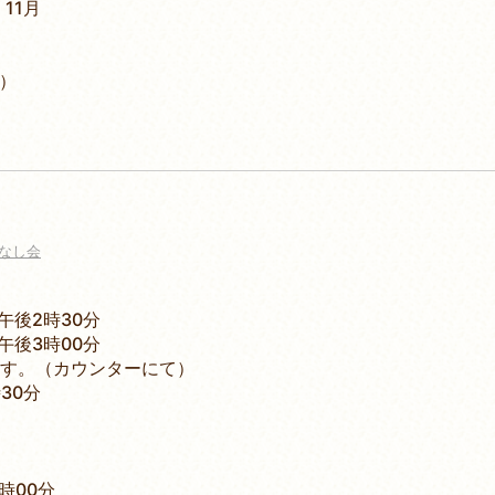
11月
日）
なし会
午後2時30分
3時00分
カウンターにて）
30分
時00分