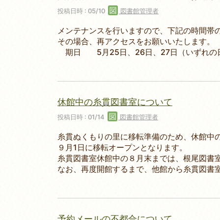
投稿日時 : 05/10
図書館管理者
メンテナンスを行いますので、下記の時間帯
その場合、再アクセスをお願いいたします。
期日 5月25日、26日、27日（いずれの日も
休館中の糸貫図書室について
投稿日時 : 01/14
図書館管理者
糸貫ぬくもりの里に移転準備のため、休館中
９月1日に移転オープンとなります。
糸貫図書室休館中の８月末までは、根尾図書室
なお、再度開館するまで、他館から糸貫図書
予約メールの不都合について