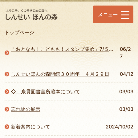
メニュー
トップページ
「おとなも！こどもも！スタンプ集め」7/５まで
06/2
7
しんせいほんの森開館３０周年 ４月２９日
04/12
◇ 糸貫図書室所蔵本について
03/03
忘れ物の展示
03/03
新着案内について
2024/10/02