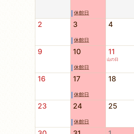
休館日
2
3
4
休館日
9
10
11
山の日
休館日
16
17
18
休館日
23
24
25
休館日
30
31
1