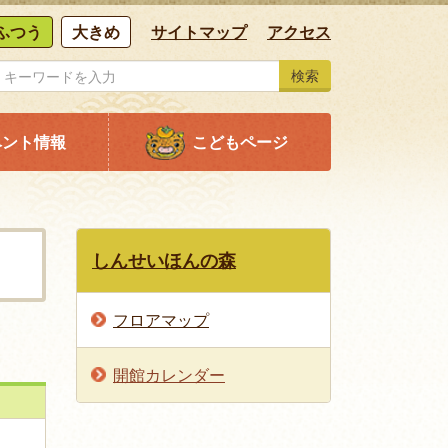
ふつう
大きめ
サイトマップ
アクセス
検索
ベント情報
こどもページ
しんせいほんの森
フロアマップ
開館カレンダー