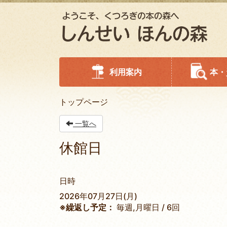
利用案内
本・
トップページ
一覧へ
休館日
日時
2026年07月27日(月)
※繰返し予定：
毎週,月曜日 / 6回