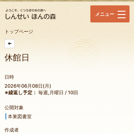
メニュー
トップページ
休館日
日時
2026年06月08日(月)
※繰返し予定：
毎週,月曜日 / 10回
公開対象
本巣図書室
作成者