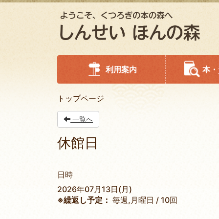
利用案内
本・
トップページ
一覧へ
休館日
日時
2026年07月13日(月)
※繰返し予定：
毎週,月曜日 / 10回