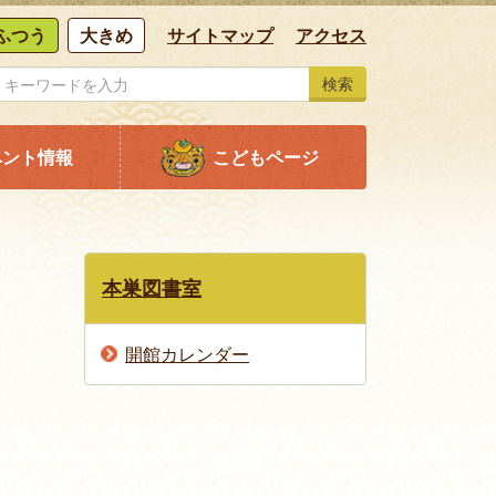
ふつう
大きめ
サイトマップ
アクセス
検索
ベント情報
こどもページ
本巣図書室
開館カレンダー