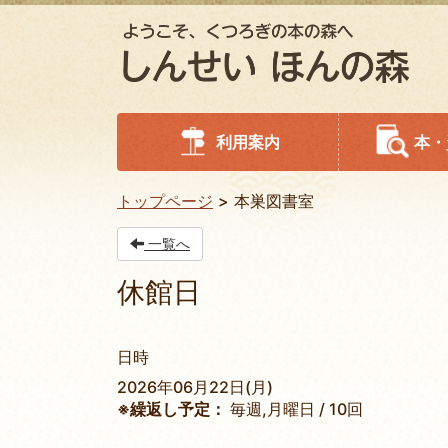
利用案内
本・
トップページ
本巣図書室
一覧へ
休館日
日時
2026年06月22日(月)
※繰返し予定：
毎週,月曜日 / 10回