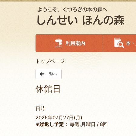
利用案内
本・
トップページ
一覧へ
休館日
日時
2026年07月27日(月)
※繰返し予定：
毎週,月曜日 / 8回