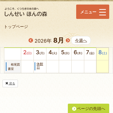
メニュー
トップページ
8月
2026年
今週へ
2
3
4
5
6
7
8
(日)
(月)
(火)
(水)
(木)
(金)
(土)
休館
根尾図
日
書室
戻る
ページの先頭へ