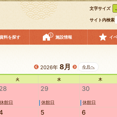
文字サイズ
サイト内検索
資料を探す
施設情報
イ
8月
2026年
今月へ
火
水
木
28
29
30
休館日
休館日
休館日
4
5
6