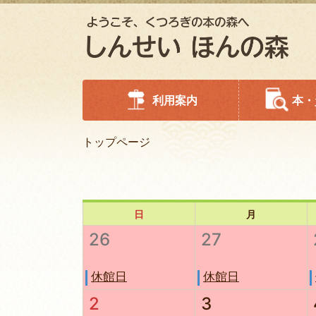
利用案内
本・
トップページ
日
月
26
27
休館日
休館日
2
3