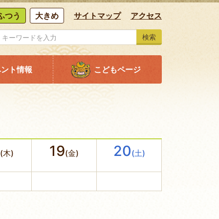
ふつう
大きめ
サイトマップ
アクセス
検索
ベント情報
こどもページ
19
20
(木)
(金)
(土)