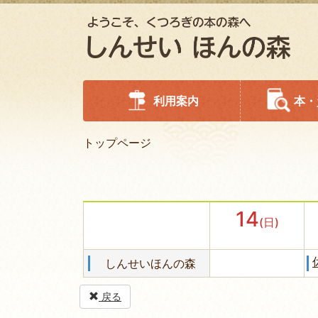
利用案内
本・
トップページ
14
(日)
しんせいほんの森
戻る