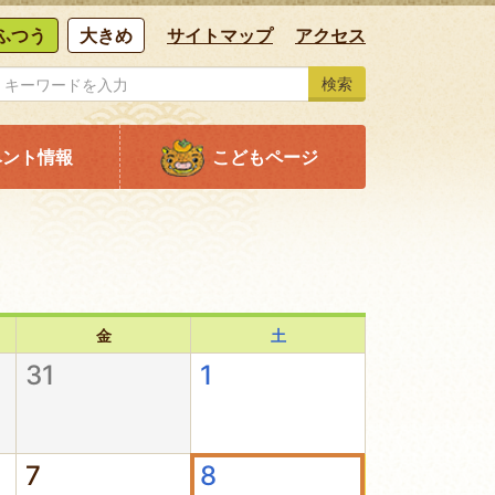
ふつう
大きめ
サイトマップ
アクセス
検索
ベント情報
こどもページ
金
土
31
1
7
8