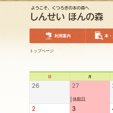
利用案内
本・
トップページ
日
月
26
27
休館日
2
3