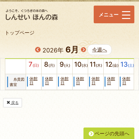
メニュー
トップページ
6月
2026年
今週へ
7
8
9
10
11
12
13
(日)
(月)
(火)
(水)
(木)
(金)
(土)
休館
休館
休館
休館
休館
休館
休館
糸貫図
日
日
日
日
日
日
日
書室
戻る
ページの先頭へ