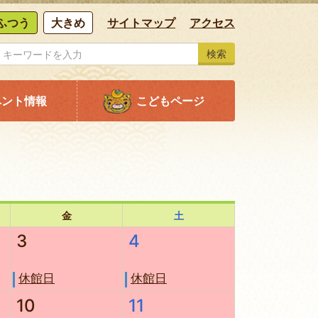
ふつう
大きめ
サイトマップ
アクセス
検索
ベント情報
こどもページ
金
土
3
4
休館日
休館日
10
11