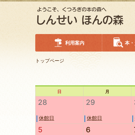
利用案内
本・
トップページ
日
月
28
29
休館日
休館日
5
6