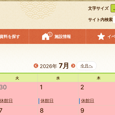
文字サイズ
サイト内検索
資料を探す
施設情報
イ
7月
2026年
今月へ
火
水
木
30
1
2
休館日
休館日
休館日
7
8
9