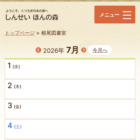
メニュー
トップページ
根尾図書室
7月
2026年
今月へ
1
(水)
2
(木)
3
(金)
4
(土)